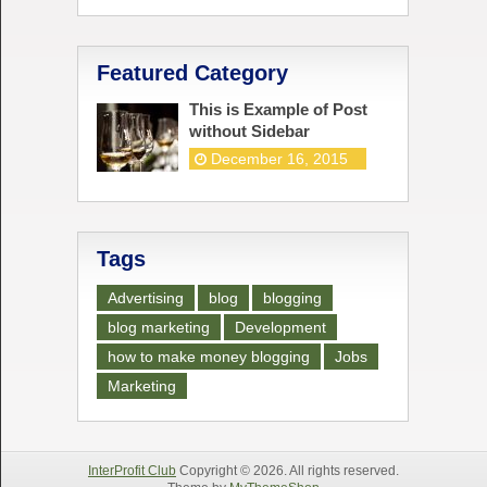
Featured Category
This is Example of Post
without Sidebar
December 16, 2015
Tags
Advertising
blog
blogging
blog marketing
Development
how to make money blogging
Jobs
Marketing
InterProfit Club
Copyright © 2026. All rights reserved.