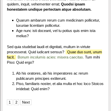
quidem, inquit, vehementer errat;
Quodsi ipsam
honestatem undique pertectam atque absolutam.
Quarum ambarum rerum cum medicinam pollicetur,
luxuriae licentiam pollicetur.
Age nunc isti doceant, vel tu potius quis enim ista
melius?
Sed quia studebat laudi et dignitati, multum in virtute
processerat. Quid iudicant sensus?
Quae duo sunt, unum
facit.
Bonum incolumis acies: misera caecitas.
Tum mihi
Piso: Quid ergo?
Ab his oratores, ab his imperatores ac rerum
publicarum principes extiterunt.
Piso, familiaris noster, et alia multa et hoc loco Stoicos
irridebat: Quid enim?
1
2
Next