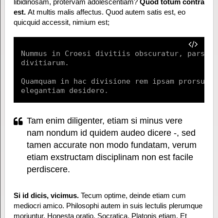
libidinosam, protervam adolescentiam?
Quod totum contra
est.
At multis malis affectus. Quod autem satis est, eo
quicquid accessit, nimium est;
Nummus in Croesi divitiis obscuratur, pars es
divitiarum.

Quamquam in hac divisione rem ipsam prorsus p
elegantiam desidero.
Tam enim diligenter, etiam si minus vere
nam nondum id quidem audeo dicere -, sed
tamen accurate non modo fundatam, verum
etiam exstructam disciplinam non est facile
perdiscere.
Si id dicis, vicimus.
Tecum optime, deinde etiam cum
mediocri amico. Philosophi autem in suis lectulis plerumque
moriuntur. Honesta oratio, Socratica, Platonis etiam. Et