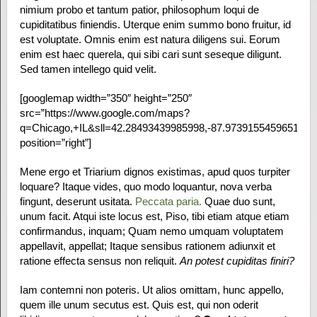
nimium probo et tantum patior, philosophum loqui de
cupiditatibus finiendis. Uterque enim summo bono fruitur, id
est voluptate. Omnis enim est natura diligens sui. Eorum
enim est haec querela, qui sibi cari sunt seseque diligunt.
Sed tamen intellego quid velit.
[googlemap width=”350″ height=”250″
src=”https://www.google.com/maps?
q=Chicago,+IL&sll=42.28493439985998,-87.97391554596518&
position=”right”]
Mene ergo et Triarium dignos existimas, apud quos turpiter
loquare? Itaque vides, quo modo loquantur, nova verba
fingunt, deserunt usitata.
Peccata paria.
Quae duo sunt,
unum facit. Atqui iste locus est, Piso, tibi etiam atque etiam
confirmandus, inquam; Quam nemo umquam voluptatem
appellavit, appellat; Itaque sensibus rationem adiunxit et
ratione effecta sensus non reliquit.
An potest cupiditas finiri?
Iam contemni non poteris. Ut alios omittam, hunc appello,
quem ille unum secutus est. Quis est, qui non oderit